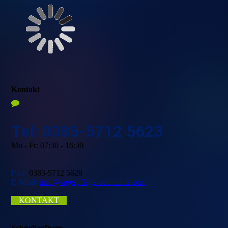
Kontakt
Tel: 0385-5712 5623
Mo - Fr: 07:30 - 16:30
Fax:
0385-5712 5626
E-Mail:
info@tagespflege-neumühle.com
KONTAKT
Schnellanfrage